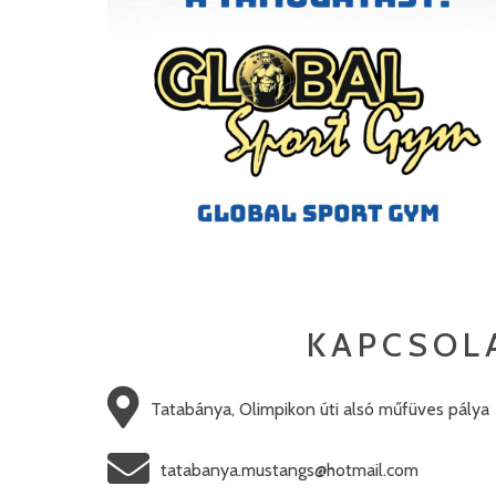
KAPCSOL
Tatabánya, Olimpikon úti alsó műfüves pálya
tatabanya.mustangs@hotmail.com