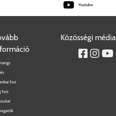
Youtube
ovább
Közösségi média
nformáció
tangs
és
rikai foci
g foci
csolat
mogatók