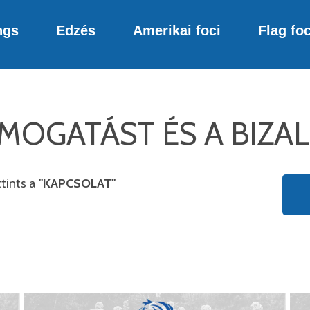
ngs
Edzés
Amerikai foci
Flag foc
MOGATÁST ÉS A BIZA
ttints a
"KAPCSOLAT"