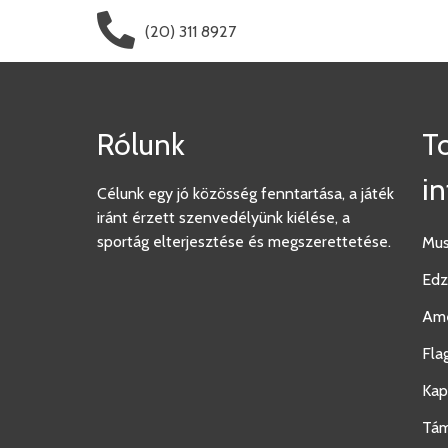
(20) 311 8927
Rólunk
T
i
Célunk egy jó közösség fenntartása, a játék
iránt érzett szenvedélyünk kiélése, a
sportág elterjesztése és megszerettetése.
Mus
Edz
Ame
Fla
Kap
Tá