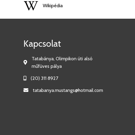
Wikipédia
Kapcsolat
Tatabánya, Olimpikon úti alsó
műfüves pálya
(20) 311 8927
tatabanya.mustangs@hotmail.com